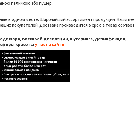
в'яною паличкою або пушер.
ные в одном месте. Широчайший ассортимент продукции. Наши це
аших покупателей. Доставка производится в срок, а товар соотве
 педикюра, восковой депиляции, шугаринга, дезинфекции,
я сферы красоты
у нас на сайте