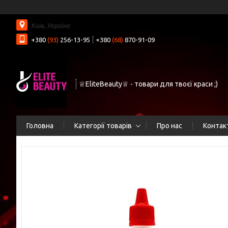
Київ, Україна
+380
(93)
256-13-95
+380
(68)
870-91-09
♕EliteBeauty♕ - товари для твоєї краси ;)
Головна
Категорії товарів
Про нас
Контак