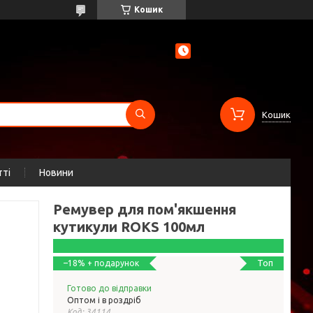
Кошик
Кошик
тті
Новини
Ремувер для пом'якшення
кутикули ROKS 100мл
Топ
–18%
Готово до відправки
Оптом і в роздріб
Код:
34114