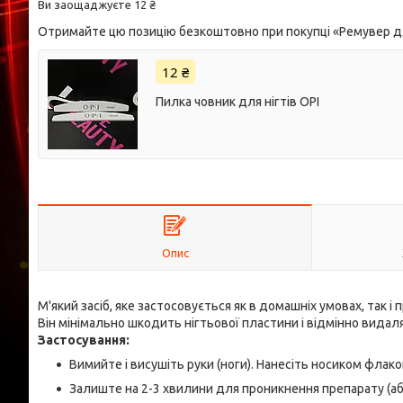
Ви заощаджуєте 12 ₴
Отримайте цю позицію безкоштовно при покупці «Ремувер д
12 ₴
Пилка човник для нігтів OPI
Опис
M'який засіб, яке застосовується як в домашніх умовах, так 
Він мінімально шкодить нігтьової пластини і відмінно видаля
Застосування:
Вимийте і висушіть руки (ноги). Нанесіть носиком флако
Залиште на 2-3 хвилини для проникнення препарату (аб