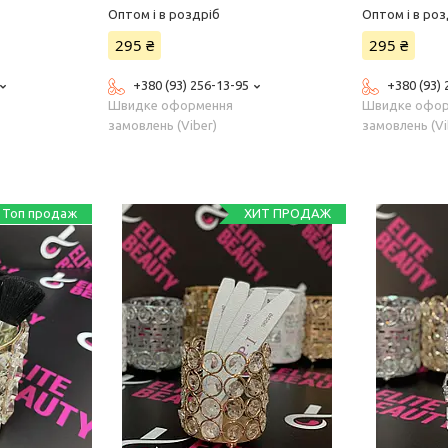
Оптом і в роздріб
Оптом і в роз
295 ₴
295 ₴
+380 (93) 256-13-95
+380 (93)
Швидке оформення
Швидке офо
замовлень (Viber)
замовлень (Vi
Топ продаж
ХИТ ПРОДАЖ