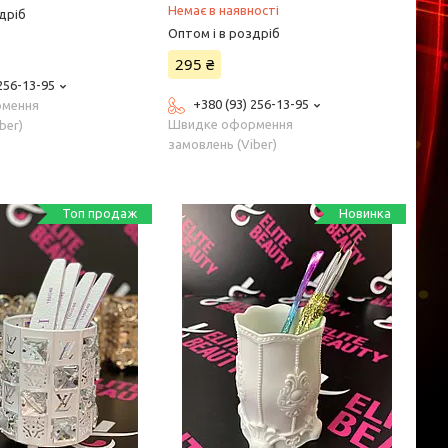
Немає в наявності
дріб
Оптом і в роздріб
295 ₴
 256-13-95
+380 (93) 256-13-95
рмення
Швидке оформення
ber)
замовлень (Viber)
Топ продаж
Новинка