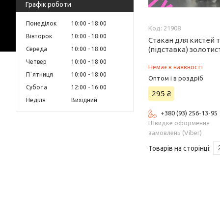
Графік роботи
Понеділок
10:00
18:00
21908
Вівторок
10:00
18:00
Стакан для кистей т
(підставка) золотис
Середа
10:00
18:00
Четвер
10:00
18:00
Немає в наявності
Пʼятниця
10:00
18:00
Оптом і в роздріб
Субота
12:00
16:00
295 ₴
Неділя
Вихідний
+380 (93) 256-13-95
Швидке оформення
замовлень (Viber)