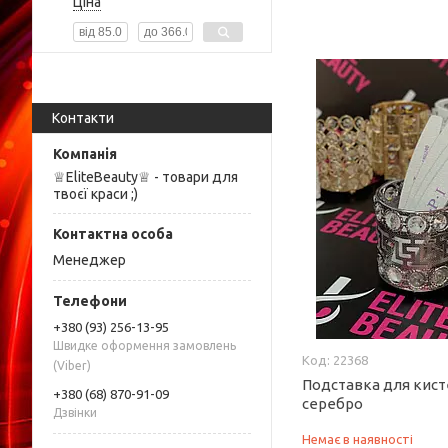
Ціна
Контакти
♕EliteBeauty♕ - товари для
твоєї краси ;)
Менеджер
+380 (93) 256-13-95
Швидке оформення замовлень
22368
(Viber)
Подставка для кист
+380 (68) 870-91-09
серебро
Дзвінки
Немає в наявності