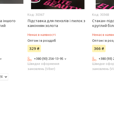
30367
30368
а іншого
Підставка для пензлів і пилок з
Стакан-підс
тий
камінням золота
круглий біл
Немає в наявності
Немає в наявн
Оптом і в роздріб
Оптом і в роз
329 ₴
366 ₴
+380 (93) 256-13-95
+380 (93)
Швидке оформення
Швидке офо
замовлень (Viber)
замовлень (Vi