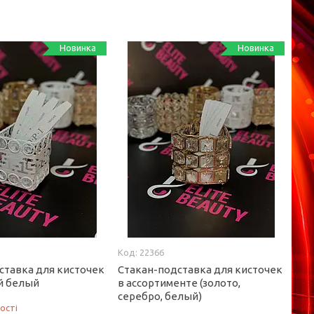
Новинка
Новинка
22366
ставка для кисточек
Стакан-подставка для кисточек
й белый
в ассортименте (золото,
серебро, белый)
ості