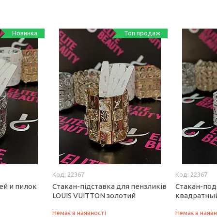
Новинка
Топ продаж
22367
22367
ей и пилок
Стакан-підставка для пензликів
Стакан-под
LOUIS VUITTON золотий
квадратны
Немає в наявності
Немає в наявн