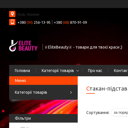
Київ, Україна
+380
(93)
256-13-95
+380
(68)
870-91-09
♕EliteBeauty♕ - товари для твоєї краси ;)
Головна
Категорії товарів
Про нас
Контак
Стакан-підста
Категорії товарів
Фільтри