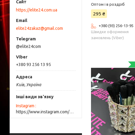
Оптом і в роздріб
https://elite24.com.ua
295 ₴
+380 (93) 256-13-95
elite24zakaz@gmail.com
Швидке оформення
замовлень (Viber)
@elite24com
+380 93 256 13 95
Київ, Україна
Інші види зв'язку
Instagram
https://www.instagram.com/elite_beauty_lutsk/