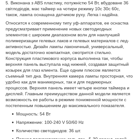
5. Виконана з ABS пластику, потужністю 54 Вт, вбудоване 36
світлодіодів, має таймер на чотири режиму 10с 30с 60с,
також, лампа оснащена датчиком руху. Легка і надійна.
Относится к современному типу уф-аппаратов, ее оснастка
предусматривает применение новых светодиодных
элементов с широким диапазоном волн для наилучшей
полимеризации гелевых лаков и гелевых материалов с лед-
активностью. Дизайн лампы лаконичный, универсальный,
модель достаточно компактная, смотрится стильно.
Конструкция пластикового корпуса выполнена так, чтобы
верхняя панель выступала над нижней, создавая защитный
козырек для глаз клиента. Еще одним плюсом является
съемный тип дна. Внутренняя камера лампы просторная, что
удобно как для маникюрных, так и для педикюрных
процессов. Верхняя панель имеет четыре кнопки таймера и
дисплей. Главным преимуществом данной модели является
возможность ее работы в режиме пониженной мощности с
постепенным повышением до максимального показателя.
Мощность: 54 Вт
Напряжение: 100-240 V 50/60 Hz
Количество светодиодов: 36 шт.
Период полимеризации: гель-лак - 5-30 секунд, гелей