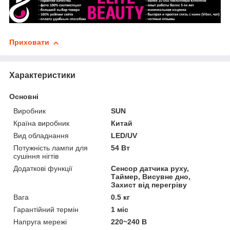
Приховати
Характеристики
Основні
Виробник
SUN
Країна виробник
Китай
Вид обладнання
LED/UV
Потужність лампи для
54 Вт
сушіння нігтів
Додаткові функції
Сенсор датчика руху,
Таймер, Висувне дно,
Захист від перегріву
Вага
0.5 кг
Гарантійний термін
1 міс
Напруга мережі
220~240 В