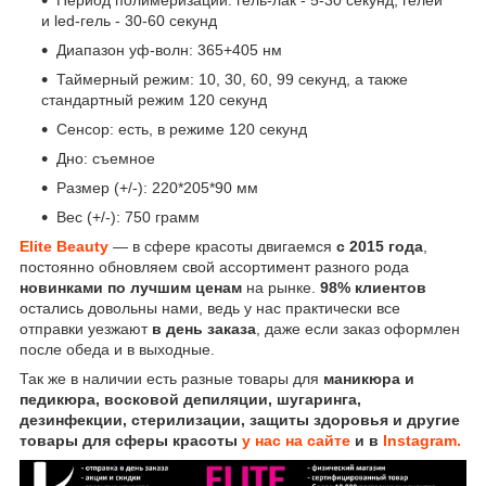
и led-гель - 30-60 секунд
Диапазон уф-волн: 365+405 нм
Таймерный режим: 10, 30, 60, 99 секунд, а также
стандартный режим 120 секунд
Сенсор: есть, в режиме 120 секунд
Дно: съемное
Размер (+/-): 220*205*90 мм
Вес (+/-): 750 грамм
Elite Beauty
— в сфере красоты двигаемся
с 2015 года
,
постоянно обновляем свой ассортимент разного рода
новинками по лучшим ценам
на рынке.
98% клиентов
остались довольны нами, ведь у нас практически все
отправки уезжают
в день заказа
, даже если заказ оформлен
после обеда и в выходные.
Так же в наличии есть разные товары для
маникюра и
педикюра, восковой депиляции, шугаринга,
дезинфекции, стерилизации, защиты здоровья и другие
товары для сферы красоты
у нас на сайте
и в
Instagram.