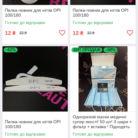
Пилка-човник для нігтів OPI
Пилка-човник для нігтів OPI
100/180
100/180
Готово до відправки
Готово до відправки
12
12
₴
₴
32 ₴
32 ₴
–62%
ХИТ ПРОДАЖ
–58%
Одноразові маски медичні
Пилка-човник для нігтів OPI
супер якості! 50 шт! 3 шари +
100/180
фільтр + вставка ! Підходять
дітям для школи!
Готово до відправки
Готово до відправки