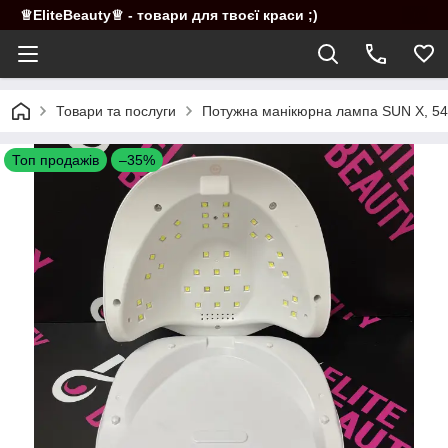
♕EliteBeauty♕ - товари для твоєї краси ;)
Товари та послуги
Потужна манікюрна лампа SUN X, 5
Топ продажів
–35%