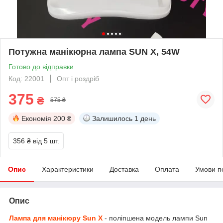
Потужна манікюрна лампа SUN X, 54W
Готово до відправки
Код: 22001
Опт і роздріб
375
₴
575 ₴
Економія
200 ₴
Залишилось
1 день
356 ₴
від 5 шт.
Опис
Характеристики
Доставка
Оплата
Умови п
Опис
Лампа для манікюру Sun X
- поліпшена модель лампи Sun