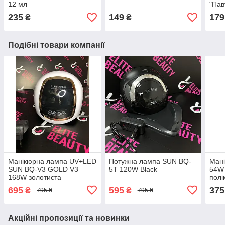
12 мл
"Пав
235
149
179
₴
₴
Подібні товари компанії
Манікюрна лампа UV+LED
Потужна лампа SUN BQ-
Ман
SUN BQ-V3 GOLD V3
5T 120W Black
54W 
168W золотиста
полі
695
595
375
₴
₴
795 ₴
795 ₴
Акційні пропозиції та новинки